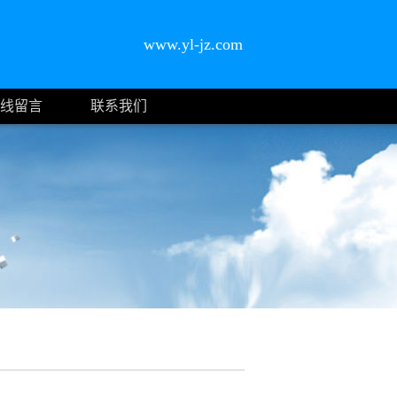
www.yl-jz.com
线留言
联系我们