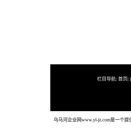
栏目导航:
首页
|
乌马河企业网www.yl-jz.co